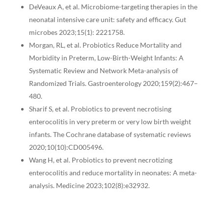
DeVeaux A, et al. Microbiome-targeting therapies in the
neonatal intensive care unit: safety and efficacy. Gut
microbes 2023;15(1): 2221758.
Morgan, RL, et al. Probiotics Reduce Mortality and
Morbidity in Preterm, Low-Birth-Weight Infants: A
Systematic Review and Network Meta-analysis of
Randomized Trials. Gastroenterology 2020;159(2):467–
480.
Sharif S, et al. Probiotics to prevent necrotising
enterocolitis in very preterm or very low birth weight
infants. The Cochrane database of systematic reviews
2020;10(10):CD005496.
Wang H, et al. Probiotics to prevent necrotizing
enterocolitis and reduce mortality in neonates: A meta-
analysis. Medicine 2023;102(8):e32932.