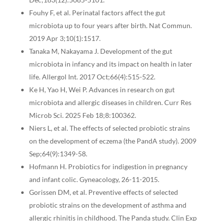
Fouhy F, et al. Perinatal factors affect the gut
microbiota up to four years after birth. Nat Commun.
2019 Apr 3;10(1):1517.
Tanaka M, Nakayama J. Development of the gut
microbiota in infancy and its impact on health in later
life. Allergol Int. 2017 Oct;66(4):515-522.
Ke H, Yao H, Wei P. Advances in research on gut
microbiota and allergic diseases in children. Curr Res
Microb Sci. 2025 Feb 18;8:100362.
Niers L, et al. The effects of selected probiotic strains
on the development of eczema (the PandA study). 2009
Sep;64(9):1349-58.
Hofmann H. Probiotics for indigestion in pregnancy
and infant colic. Gyneacology, 26-11-2015.
Gorissen DM, et al. Preventive effects of selected
probiotic strains on the development of asthma and
allergic rhinitis in childhood. The Panda study. Clin Exp