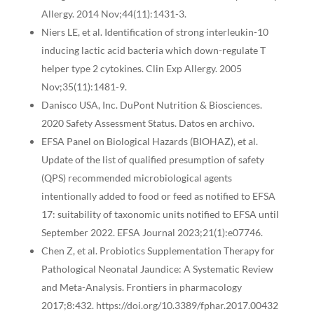
Allergy. 2014 Nov;44(11):1431-3.
Niers LE, et al. Identification of strong interleukin-10
inducing lactic acid bacteria which down-regulate T
helper type 2 cytokines. Clin Exp Allergy. 2005
Nov;35(11):1481-9.
Danisco USA, Inc. DuPont Nutrition & Biosciences.
2020 Safety Assessment Status. Datos en archivo.
EFSA Panel on Biological Hazards (BIOHAZ), et al.
Update of the list of qualified presumption of safety
(QPS) recommended microbiological agents
intentionally added to food or feed as notified to EFSA
17: suitability of taxonomic units notified to EFSA until
September 2022. EFSA Journal 2023;21(1):e07746.
Chen Z, et al. Probiotics Supplementation Therapy for
Pathological Neonatal Jaundice: A Systematic Review
and Meta-Analysis. Frontiers in pharmacology
2017;8:432. https://doi.org/10.3389/fphar.2017.00432